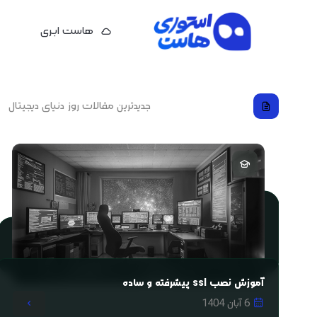
هاست ابـری
هاست اشتراکی
آرشـیو مقالات
جدیدترین مقالات روز دنیای دیجیتال
هاست وردپرس
هاست ووکامرس
هاست گیمینگ
آموزش نصب ssl پیشرفته و ساده
خدمات دیتابیس
6 آبان 1404